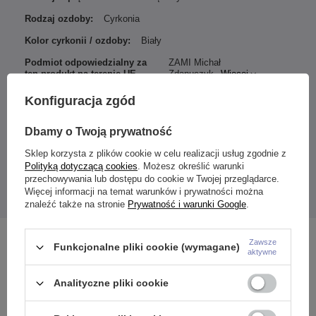
Rodzaj ozdoby:
Cyrkonia
Kolor cyrkonii / ozdoby:
Biały
Podmiot odpowiedzialny za
ZAMI Michał
ten produkt na terenie UE
Zdanuczyk
Więcej
Konfiguracja zgód
Dbamy o Twoją prywatność
Wymiary:
Średnica górnej nakrętki: 4,5 mm
Sklep korzysta z plików cookie w celu realizacji usług zgodnie z
Średnica dolnej ozdobnej części: 9,5 mm
Polityką dotyczącą cookies
. Możesz określić warunki
Podana cena dotyczy 1 sztuki.
przechowywania lub dostępu do cookie w Twojej przeglądarce.
Więcej informacji na temat warunków i prywatności można
znaleźć także na stronie
Prywatność i warunki Google
.
Zobacz również
Zawsze
Funkcjonalne pliki cookie (wymagane)
aktywne
Analityczne pliki cookie