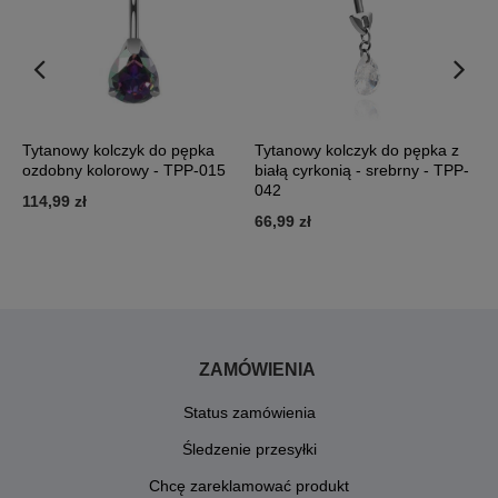
Tytanowy kolczyk do pępka
Tytanowy kolczyk do pępka z
T
-
ozdobny kolorowy - TPP-015
białą cyrkonią - srebrny - TPP-
f
042
s
114,99 zł
66,99 zł
1
ZAMÓWIENIA
Status zamówienia
Śledzenie przesyłki
Chcę zareklamować produkt