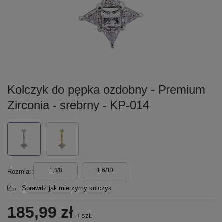
Kolczyk do pępka ozdobny - Premium
Zirconia - srebrny - KP-014
1,6/8
1,6/10
Rozmiar
Sprawdź jak mierzymy kolczyk
185,99 zł
/
szt.