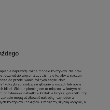
każdego
 kupienia naprawdę różne modele kolczyków. Nie brak
jest oczywiście więcej. Zadbaliśmy o to, aby w naszym
hodzą do przekłuwania różnych części ciała,
kane” kolczyki sprawdzą się głównie w uszach lub nosie
bikini. Sklep z piercingiem to miejsce, w którym nie
po tytanowe nakrętki w kształcie krzyża, gwiazdki, czy
po zakupie mogą użytkować nakrętkę, czy jeden z
ych kolczyków i nakrętek. Oferujemy szybką wysyłkę, a