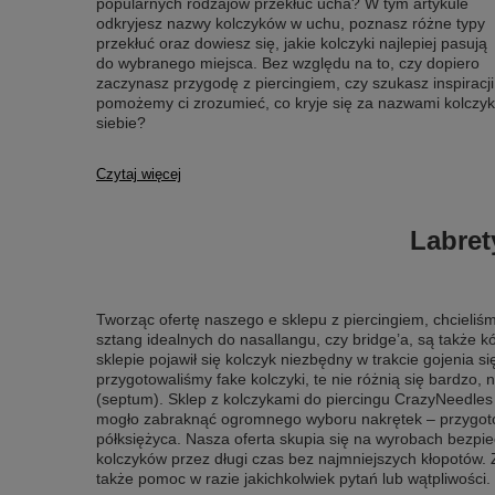
popularnych rodzajów przekłuć ucha? W tym artykule
odkryjesz nazwy kolczyków w uchu, poznasz różne typy
przekłuć oraz dowiesz się, jakie kolczyki najlepiej pasują
do wybranego miejsca. Bez względu na to, czy dopiero
zaczynasz przygodę z piercingiem, czy szukasz inspiracji
pomożemy ci zrozumieć, co kryje się za nazwami kolczykó
siebie?
Czytaj więcej
Labret
Tworząc ofertę naszego e sklepu z piercingiem, chcieli
sztang idealnych do nasallangu, czy bridge’a, są także k
sklepie pojawił się kolczyk niezbędny w trakcie gojenia s
przygotowaliśmy fake kolczyki, te nie różnią się bardzo, 
(septum). Sklep z kolczykami do piercingu CrazyNeedles 
mogło zabraknąć ogromnego wyboru nakrętek – przygotowa
półksiężyca. Nasza oferta skupia się na wyrobach bezpie
kolczyków przez długi czas bez najmniejszych kłopotów.
także pomoc w razie jakichkolwiek pytań lub wątpliwości.