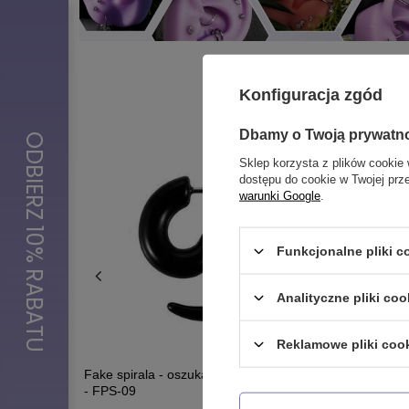
Konfiguracja zgód
Dbamy o Twoją prywatn
Sklep korzysta z plików cookie 
dostępu do cookie w Twojej prz
warunki Google
.
Funkcjonalne pliki 
Analityczne pliki coo
Reklamowe pliki coo
 łańcuszek -
Fake spirala - oszukany rozpychacz - czarny
Labret - 
- FPS-09