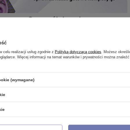
Szczególnie polecamy
ość
w celu realizacji usług zgodnie z
Polityką dotyczącą cookies
. Możesz określi
eglądarce. Więcej informacji na temat warunków i prywatności można znaleźć
cookie (wymagane)
kie
kie
klasyczny - L-001
Tytanowy kolczyk labret z ametyst
srebrny