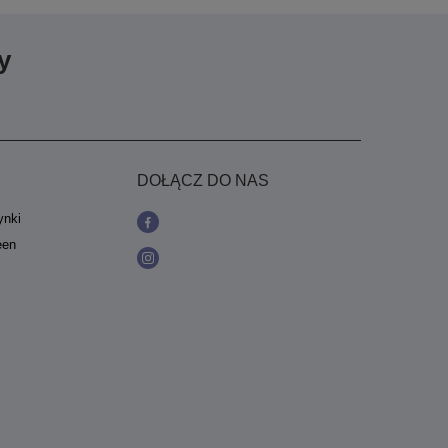
y
DOŁĄCZ DO NAS
ynki
een