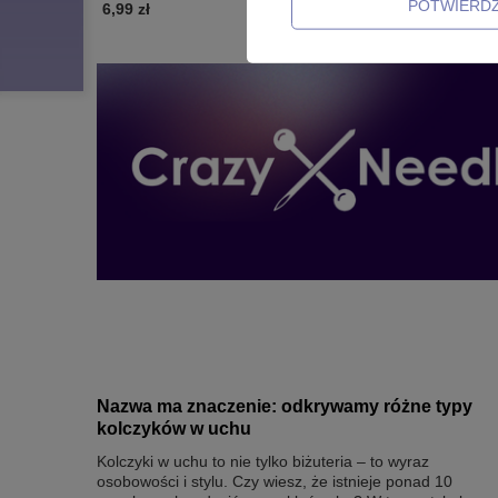
POTWIERD
6,99 zł
2,99 zł
-
3
Nazwa ma znaczenie: odkrywamy różne typy
kolczyków w uchu
Kolczyki w uchu to nie tylko biżuteria – to wyraz
osobowości i stylu. Czy wiesz, że istnieje ponad 10