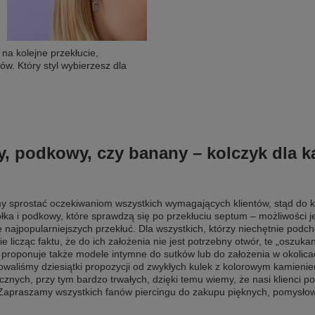
 na kolejne przekłucie,
w. Który styl wybierzesz dla
y, podkowy, czy banany – kolczyk dla 
śmy sprostać oczekiwaniom wszystkich wymagających klientów, stąd do
ółka i podkowy, które sprawdzą się po przekłuciu septum – możliwości 
ię najpopularniejszych przekłuć. Dla wszystkich, którzy niechętnie podc
nie licząc faktu, że do ich założenia nie jest potrzebny otwór, te „oszu
proponuje także modele intymne do sutków lub do założenia w okolicach 
liśmy dziesiątki propozycji od zwykłych kulek z kolorowym kamieniem 
cznych, przy tym bardzo trwałych, dzięki temu wiemy, że nasi klienci 
 Zapraszamy wszystkich fanów piercingu do zakupu pięknych, pomysłow