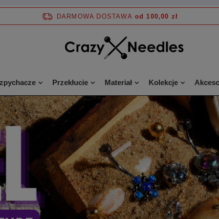
DARMOWA DOSTAWA
od 100,00 zł
ozpychacze
Przekłucie
Materiał
Kolekcje
Akceso