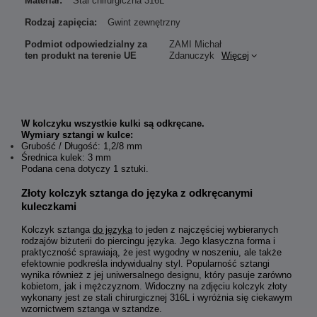
Materiał:
Stal chirurgiczna 316L
Rodzaj zapięcia:
Gwint zewnętrzny
Podmiot odpowiedzialny za
ZAMI Michał
ten produkt na terenie UE
Zdanuczyk
Więcej
W kolczyku wszystkie kulki są odkręcane.
Wymiary sztangi w kulce:
Grubość / Długość: 1,2/8 mm
Średnica kulek: 3 mm
Podana cena dotyczy 1 sztuki.
Złoty kolczyk sztanga do języka z odkręcanymi
kuleczkami
Kolczyk sztanga
do języka
to jeden z najczęściej wybieranych
rodzajów biżuterii do piercingu języka. Jego klasyczna forma i
praktyczność sprawiają, że jest wygodny w noszeniu, ale także
efektownie podkreśla indywidualny styl. Popularność sztangi
wynika również z jej uniwersalnego designu, który pasuje zarówno
kobietom, jak i mężczyznom. Widoczny na zdjęciu kolczyk złoty
wykonany jest ze stali chirurgicznej 316L i wyróżnia się ciekawym
wzornictwem sztanga w sztandze.