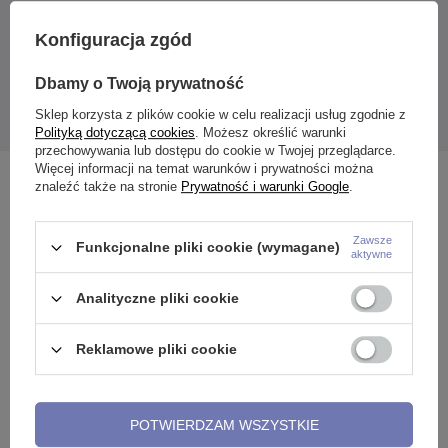
Co oznacza gwint zewnętrzny w kolczyku do języka?
Konfiguracja zgód
Prezentowany kolczyk do języka ma zdejmowane kuleczki
(również te, które znajdują się na mniejszej sztandze) mocowane
Dbamy o Twoją prywatność
na gwincie zewnętrznym. Ten rodzaj mocowania zapewnia wygodę
podczas noszenia biżuterii, a także jej zakładania minimalizując
Sklep korzysta z plików cookie w celu realizacji usług zgodnie z
ryzyko podrażnień.
Polityką dotyczącą cookies
. Możesz określić warunki
przechowywania lub dostępu do cookie w Twojej przeglądarce.
Więcej informacji na temat warunków i prywatności można
Zobacz również
znaleźć także na stronie
Prywatność i warunki Google
.
Zawsze
Funkcjonalne pliki cookie (wymagane)
aktywne
Analityczne pliki cookie
Reklamowe pliki cookie
POTWIERDZAM WSZYSTKIE