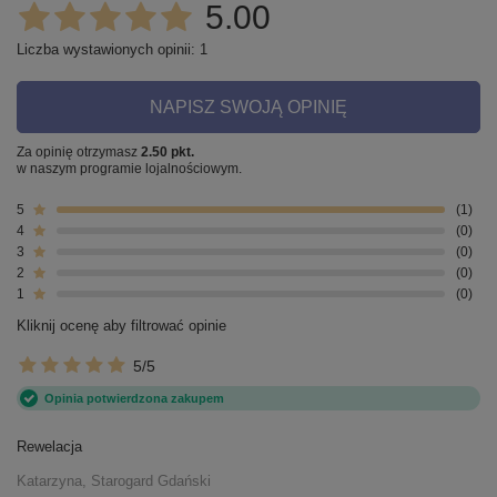
5.00
Liczba wystawionych opinii: 1
NAPISZ SWOJĄ OPINIĘ
Za opinię otrzymasz
2.50 pkt.
w naszym programie lojalnościowym.
5
1
4
0
3
0
2
0
1
0
Kliknij ocenę aby filtrować opinie
5/5
Opinia potwierdzona zakupem
Rewelacja
Katarzyna, Starogard Gdański