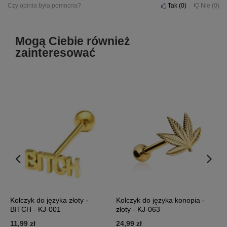
Czy opinia była pomocna?
Tak
0
Nie
0
Mogą Ciebie również
zainteresować
Kolczyk do języka złoty -
Kolczyk do języka konopia -
K
BITCH - KJ-001
złoty - KJ-063
z
11,99 zł
24,99 zł
1