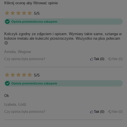
Kliknij ocenę aby filtrować opinie
5/5
Opinia potwierdzona zakupem
Kolczyk zgodny ze zdjęciem i opisem. Wymiary takie same, sztanga w
kolorze metalu ale kuleczki przezroczyste. Wszystko na plus polecam
😊
Amelia, Wegrow
Czy opinia była pomocna?
Tak
0
Nie
0
5/5
Opinia potwierdzona zakupem
Ok
Izabela, Łódź
Czy opinia była pomocna?
Tak
0
Nie
0