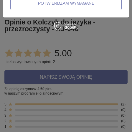
dla innych.
POTWIERDZAM WYMAGANE
Opinie o Kolczyk do języka -
przezroczysty - KJ-046
5.00
Liczba wystawionych opinii: 2
NAPISZ SWOJĄ OPINIĘ
Za opinię otrzymasz
2.50 pkt.
w naszym programie lojalnościowym.
5
2
4
0
3
0
2
0
1
0