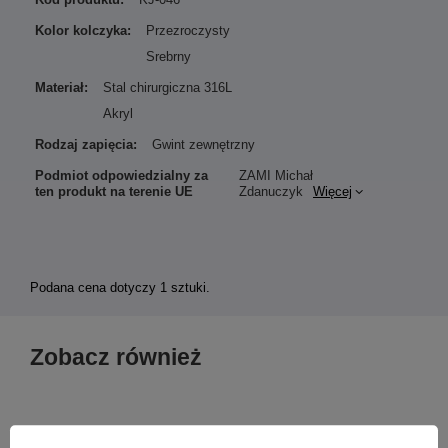
Kolor kolczyka:
Przezroczysty
Srebrny
Materiał:
Stal chirurgiczna 316L
Akryl
Rodzaj zapięcia:
Gwint zewnętrzny
Podmiot odpowiedzialny za
ZAMI Michał
ten produkt na terenie UE
Zdanuczyk
Więcej
Podana cena dotyczy 1 sztuki.
Zobacz również