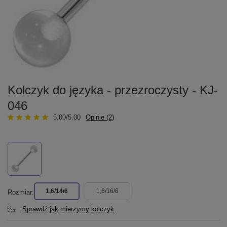
Kolczyk do języka - przezroczysty - KJ-
046
5.00/5.00
Opinie (2)
1,6/14/6
1,6/16/6
Rozmiar
Sprawdź jak mierzymy kolczyk