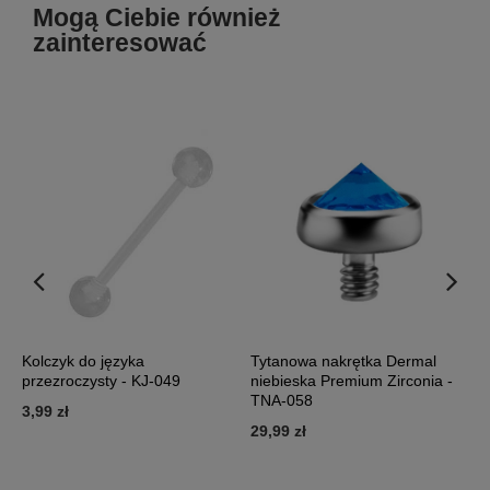
Mogą Ciebie również
zainteresować
Kolczyk do języka
Tytanowa nakrętka Dermal
K
przezroczysty - KJ-049
niebieska Premium Zirconia -
n
TNA-058
3,99 zł
3
29,99 zł