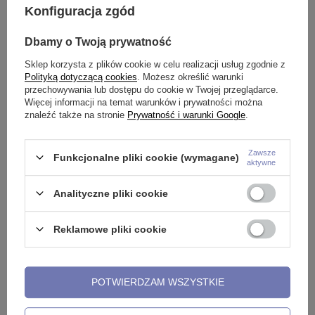
Konfiguracja zgód
Dbamy o Twoją prywatność
Sklep korzysta z plików cookie w celu realizacji usług zgodnie z
Polityką dotyczącą cookies
. Możesz określić warunki
przechowywania lub dostępu do cookie w Twojej przeglądarce.
Więcej informacji na temat warunków i prywatności można
znaleźć także na stronie
Prywatność i warunki Google
.
K-
Tytanowy pręcik typu labret -
Labret srebrny z białą cyrkonią
T
gwint wewnętrzny - złoty -
- LGW-001
C
Zawsze
Funkcjonalne pliki cookie (wymagane)
aktywne
TCZ-003
7,99 zł
2
9,99 zł
Analityczne pliki cookie
Reklamowe pliki cookie
Potrzebujesz pomocy? Masz pytania?
POTWIERDZAM WSZYSTKIE
Zadaj pytanie a my odpowiemy
niezwłocznie, najciekawsze
ZADAJ PYTANIE
pytania i odpowiedzi publikując