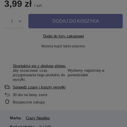
3,99 zł
/
szt.
DODAJ DO KOSZYKA
1
Dodaj do listy zakupowej
Możesz kupić także poprzez:
Skontaktuj się z obsługą sklepu,
aby oszacować czas
Wyślemy najpóźniej
w
przygotowania tego produktu do
poniedziałek
wysyłki.
Sprawdź czasy i koszty wysyłki
30
dni na łatwy zwrot
Bezpieczne zakupy
Marka:
Crazy Needles
Kod produktu:
KJ-046