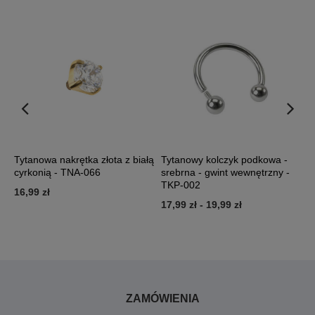
Tytanowa nakrętka złota z białą
Tytanowy kolczyk podkowa -
P
cyrkonią - TNA-066
srebrna - gwint wewnętrzny -
P
TKP-002
16,99 zł
5
17,99 zł
-
19,99 zł
ZAMÓWIENIA