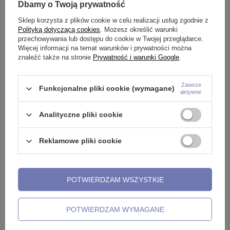
Dbamy o Twoją prywatność
Zobacz również
Sklep korzysta z plików cookie w celu realizacji usług zgodnie z
Polityką dotyczącą cookies
. Możesz określić warunki
przechowywania lub dostępu do cookie w Twojej przeglądarce.
Więcej informacji na temat warunków i prywatności można
znaleźć także na stronie
Prywatność i warunki Google
.
Zawsze
Funkcjonalne pliki cookie (wymagane)
aktywne
Analityczne pliki cookie
Reklamowe pliki cookie
ą
Labret złoty z białą cyrkonią -
Kolczyk kółko clicker - srebrny -
T
LGW-001
K-018
s
POTWIERDZAM WSZYSTKIE
T
9,99 zł
10,99 zł
-
21,99 zł
1
POTWIERDZAM WYMAGANE