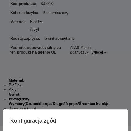
Kod produktu:
KJ-048
Kolor kolczyka:
Pomarańczowy
Materiał:
BioFlex
Akryl
Rodzaj zapięcia:
Gwint zewnętrzny
Podmiot odpowiedzialny za
ZAMI Michał
ten produkt na terenie UE
Zdanuczyk
Więcej
Materiał:
BioFlex
Akryl
Gwint:
zewnętrzny
Wymiary(Grubość pręta/Długość pręta/Średnica kulek):
do wyboru (mm)
Podana cena dotyczy 1 sztuki.
Konfiguracja zgód