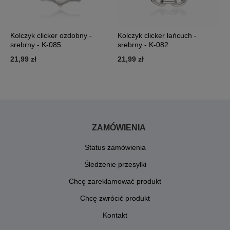
5
Kolczyk clicker ozdobny -
Kolczyk clicker łańcuch -
K
srebrny - K-085
srebrny - K-082
b
21,99 zł
21,99 zł
3
ZAMÓWIENIA
Status zamówienia
Śledzenie przesyłki
Chcę zareklamować produkt
Chcę zwrócić produkt
Kontakt