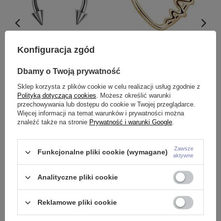
Konfiguracja zgód
e
Podkowa - klasyczna stożki -
Kolczyk Continuous Rozginane
K
P-002
serce różowe złoto - lewy -
L
Dbamy o Twoją prywatność
CON-011
5,99 zł
-
6,99 zł
9
Sklep korzysta z plików cookie w celu realizacji usług zgodnie z
12,99 zł
Polityką dotyczącą cookies
. Możesz określić warunki
przechowywania lub dostępu do cookie w Twojej przeglądarce.
Więcej informacji na temat warunków i prywatności można
Pytania innych klientów
znaleźć także na stronie
Prywatność i warunki Google
.
Zawsze
Funkcjonalne pliki cookie (wymagane)
aktywne
Czy Kolczyk clicker wąż nadaje się do septum?
Analityczne pliki cookie
Reklamowe pliki cookie
Potrzebujesz pomocy? Masz pytania?