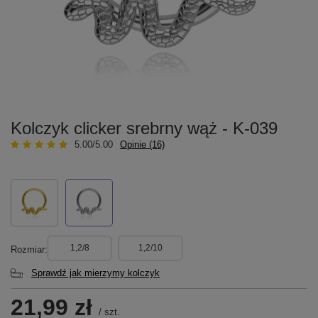
Kolczyk clicker srebrny wąż - K-039
5.00/5.00
Opinie (16)
1,2/8
1,2/10
Rozmiar
Sprawdź jak mierzymy kolczyk
21,99 zł
/
szt.