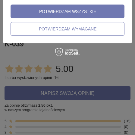
Zadaj pytanie a my odpowiemy
niezwłocznie, najciekawsze
ZADAJ PYTANIE
pytania i odpowiedzi publikując
POTWIERDZAM WSZYSTKIE
dla innych.
POTWIERDZAM WYMAGANE
Opinie o Kolczyk clicker srebrny wąż -
K-039
5.00
Liczba wystawionych opinii: 16
NAPISZ SWOJĄ OPINIĘ
Za opinię otrzymasz
2.50 pkt.
w naszym programie lojalnościowym.
5
16
4
0
3
0