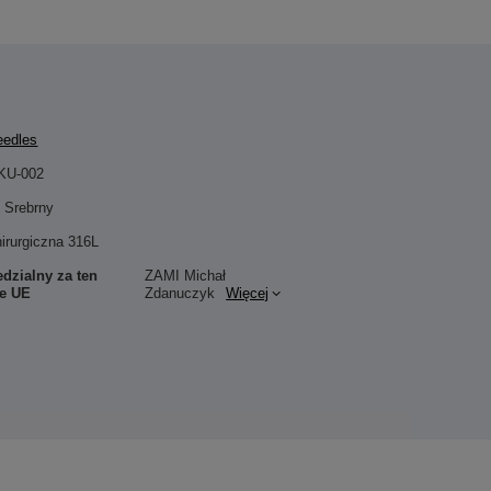
eedles
KU-002
Srebrny
hirurgiczna 316L
dzialny za ten
ZAMI Michał
ie UE
Zdanuczyk
Więcej