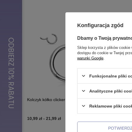
Konfiguracja zgód
Dbamy o Twoją prywatn
Sklep korzysta z plików cookie 
dostępu do cookie w Twojej prz
warunki Google
.
Funkcjonalne pliki 
Analityczne pliki coo
Kolczyk kółko clicker - srebrny - K-018
Tytanowy 
011
Reklamowe pliki coo
10,99 zł
-
21,99 zł
9,99 zł
-
1
POTWIERD