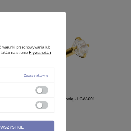
ć warunki przechowywania lub
 także na stronie
Prywatność i
Zawsze aktywne
t
Labret złoty z białą cyrkonią - LGW-001
9,99 zł
WSZYSTKIE