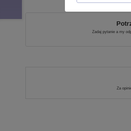
Potr
Zadaj pytanie a my od
Za opin