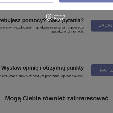
zebujesz pomocy? Masz pytania?
ZADAJ
powiemy niezwłocznie, najciekawsze pytania i odpowiedzi
publikując dla innych.
Wystaw opinię i otrzymaj punkty
NAPIS
ię otrzymasz punkty w naszym programie lojalnościowym.
Mogą Ciebie również zainteresować