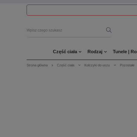
Część ciała
Rodzaj
Tunele | R
Strona główna
Część ciała
Kolczyki do uszu
Pozostałe