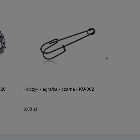
020
Kolczyk - agrafka - czarna - KU-002
Kolczyk HUG
9,99 zł
20,99 zł