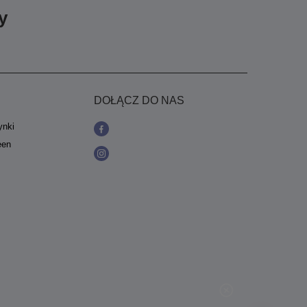
y
DOŁĄCZ DO NAS
ynki
een