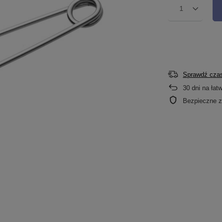
1
Sprawdź czas
30
dni na łat
Bezpieczne 