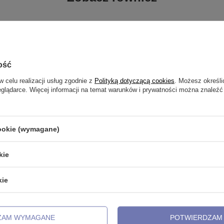
ość
w celu realizacji usług zgodnie z
Polityką dotyczącą cookies
. Możesz określi
eglądarce. Więcej informacji na temat warunków i prywatności można znaleźć
cookie (wymagane)
kie
labret - gwint wewnętrzny - TGW-
Tytanowy pręcik typu labret - gwin
wewnętrzny - srebrny - TCZ-003
kie
6,99 zł
8,99 zł
-
9,99 zł
ZAM WYMAGANE
POTWIERDZAM 