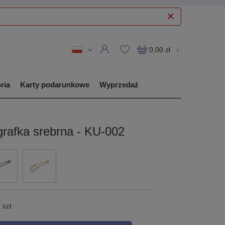
0,00 zł
ria
Karty podarunkowe
Wyprzedaż
grafka srebrna - KU-002
/
szt.