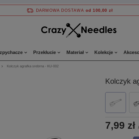
DARMOWA DOSTAWA
od 100,00 zł
ozpychacze
Przekłucie
Materiał
Kolekcje
Akceso
Kolczyk agrafka srebrna - KU-002
Kolczyk a
7,99 zł