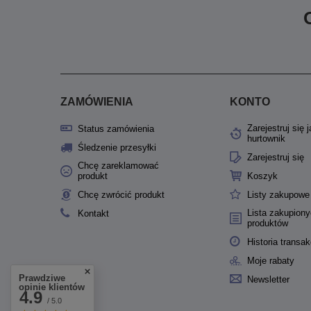
ZAMÓWIENIA
KONTO
Zarejestruj się 
Status zamówienia
hurtownik
Śledzenie przesyłki
Zarejestruj się
Chcę zareklamować
produkt
Koszyk
Chcę zwrócić produkt
Listy zakupowe
Lista zakupion
Kontakt
produktów
Historia transak
Moje rabaty
Prawdziwe
Newsletter
opinie klientów
4.9
/ 5.0