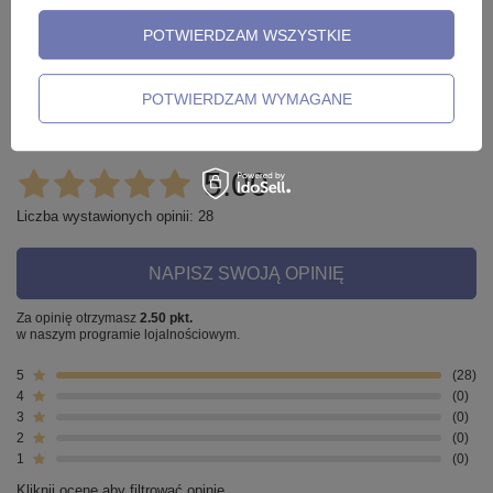
POTWIERDZAM WSZYSTKIE
Opinie o Fake plug - oszukany tunel -
czarny - FPS-01
POTWIERDZAM WYMAGANE
5.00
Liczba wystawionych opinii: 28
NAPISZ SWOJĄ OPINIĘ
Za opinię otrzymasz
2.50 pkt.
w naszym programie lojalnościowym.
5
28
4
0
3
0
2
0
1
0
Kliknij ocenę aby filtrować opinie