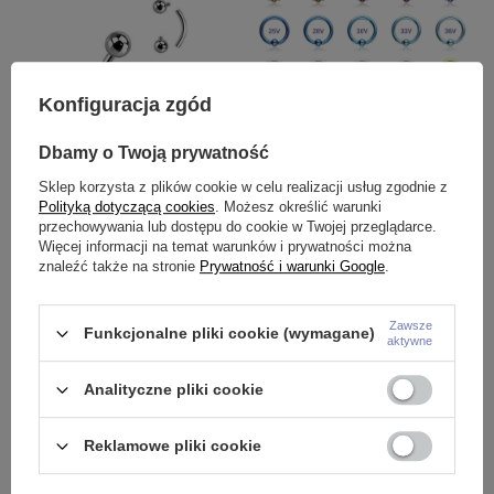
Konfiguracja zgód
Dbamy o Twoją prywatność
Sklep korzysta z plików cookie w celu realizacji usług zgodnie z
Tytanowy kolczyk banan -
Anodyzacja kolczyków
T
Polityką dotyczącą cookies
. Możesz określić warunki
srebrny - gwint wewnętrzny -
tytanowych na wybrany kolor
g
przechowywania lub dostępu do cookie w Twojej przeglądarce.
TB-005
T
Więcej informacji na temat warunków i prywatności można
2,50 zł
znaleźć także na stronie
Prywatność i warunki Google
.
12,99 zł
-
20,99 zł
8
Zawsze
Funkcjonalne pliki cookie (wymagane)
aktywne
Analityczne pliki cookie
Potrzebujesz pomocy? Masz pytania?
Zadaj pytanie a my odpowiemy
Reklamowe pliki cookie
niezwłocznie, najciekawsze
ZADAJ PYTANIE
pytania i odpowiedzi publikując
dla innych.