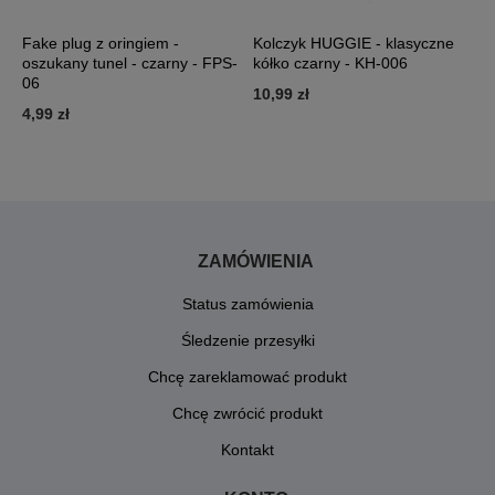
Fake plug z oringiem -
Kolczyk HUGGIE - klasyczne
F
oszukany tunel - czarny - FPS-
kółko czarny - KH-006
o
06
10,99 zł
4
4,99 zł
ZAMÓWIENIA
Status zamówienia
Śledzenie przesyłki
Chcę zareklamować produkt
Chcę zwrócić produkt
Kontakt