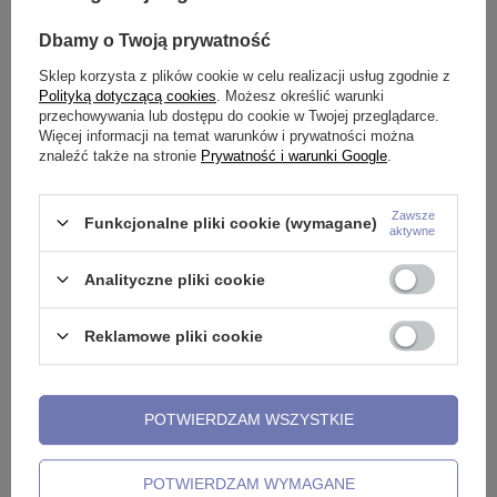
Fake kolczyk - nausznica Złoty
Fake kolczyk - nausznica
L
Dbamy o Twoją prywatność
- FK-010
srebrny - FK-003
2
7,99 zł
5,99 zł
Sklep korzysta z plików cookie w celu realizacji usług zgodnie z
Polityką dotyczącą cookies
. Możesz określić warunki
przechowywania lub dostępu do cookie w Twojej przeglądarce.
Więcej informacji na temat warunków i prywatności można
znaleźć także na stronie
Prywatność i warunki Google
.
Potrzebujesz pomocy? Masz pytania?
Zawsze
Funkcjonalne pliki cookie (wymagane)
Zadaj pytanie a my odpowiemy
aktywne
niezwłocznie, najciekawsze
ZADAJ PYTANIE
pytania i odpowiedzi publikując
dla innych.
Analityczne pliki cookie
Reklamowe pliki cookie
Opinie o Fake kolczyk - nausznica
Złoty - FK-003
POTWIERDZAM WSZYSTKIE
5.00
POTWIERDZAM WYMAGANE