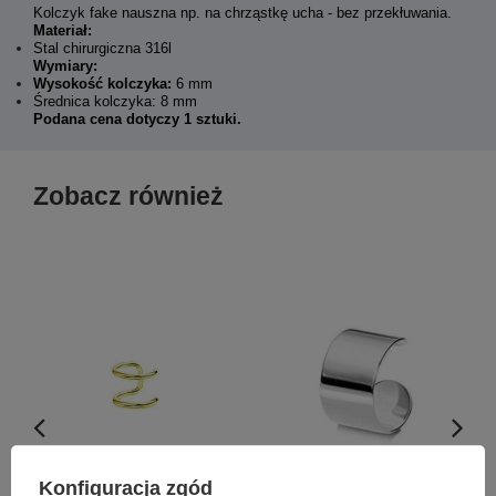
Kolczyk fake nauszna np. na chrząstkę ucha - bez przekłuwania.
Materiał:
Stal chirurgiczna 316l
Wymiary:
Wysokość kolczyka:
6 mm
Średnica kolczyka: 8 mm
Podana cena dotyczy 1 sztuki.
Zobacz również
Konfiguracja zgód