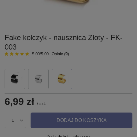
Fake kolczyk - nausznica Złoty - FK-
003
5.00/5.00
Opinie (9)
6,99 zł
/
szt.
DODAJ DO KOSZYKA
1
Dodaj do listy zakupowej