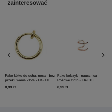
zainteresować
-
Fake kółko do ucha, nosa - bez
Fake kolczyk - nausznica
F
przekłuwania Złote - FK-001
Różowe złoto - FK-010
F
8,99 zł
8,99 zł
8