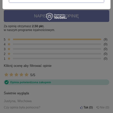
Liczba wystawionych opinii: 9
NAPISZ SWOJĄ OPINIĘ
Za opinię otrzymasz
2.50 pkt.
w naszym programie lojalnościowym.
5
9
4
0
3
0
2
0
1
0
Kliknij ocenę aby filtrować opinie
5/5
Opinia potwierdzona zakupem
Świetnie wygląda
Justyna, Wschowa
Czy opinia była pomocna?
Tak
0
Nie
0