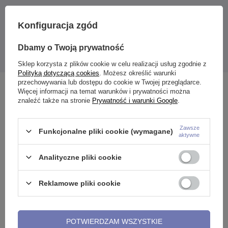
Konfiguracja zgód
Waga: około 28 g
Dbamy o Twoją prywatność
Całkowita długość kolczyka: około 49 mm
Podana cena dotyczy 1 sztuki.
Sklep korzysta z plików cookie w celu realizacji usług zgodnie z
Polityką dotyczącą cookies
. Możesz określić warunki
przechowywania lub dostępu do cookie w Twojej przeglądarce.
Zobacz również
Więcej informacji na temat warunków i prywatności można
znaleźć także na stronie
Prywatność i warunki Google
.
Zawsze
Funkcjonalne pliki cookie (wymagane)
aktywne
Analityczne pliki cookie
Reklamowe pliki cookie
POTWIERDZAM WSZYSTKIE