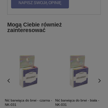
NAPISZ SWOJĄ OPINIĘ
Mogą Ciebie również
zainteresować
em
Nić barwiąca do brwi - czarna -
Nić barwiąca do brwi - biała -
P
NK-031
NK-031
n