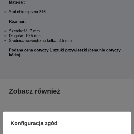
Materiał:
Stal chirurgiczna 316l
Rozmiar:
Szerokość: 7 mm
Długość: 10,5 mm
Średnica wewnętrzna kółka: 3,5 mm
Podana cena dotyczy 1 sztuki przywieszki (cena nie dotyczy
kółka).
Zobacz również
Konfiguracja zgód