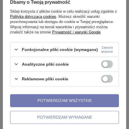
Dbamy o Twoją prywatność
Sklep korzysta z plików cookie w celu realizacji usług zgodnie z
Polityką dotyczącą cookies
. Możesz określić warunki
przechowywania lub dostępu do cookie w Twojej przeglądarce.
Więcej informacji na temat warunków i prywatności można
znaleźć także na stronie
Prywatność i warunki Google
.
Tytanowa nakrętka złota z białą
Tytanowy kolczyk banan -
T
cyrkonią - TNA-066
srebrny - gwint wewnętrzny -
w
Zawsze
Funkcjonalne pliki cookie (wymagane)
aktywne
TB-005
16,99 zł
9
12,99 zł
-
20,99 zł
Analityczne pliki cookie
Reklamowe pliki cookie
Potrzebujesz pomocy? Masz pytania?
POTWIERDZAM WSZYSTKIE
Zadaj pytanie a my odpowiemy
niezwłocznie, najciekawsze
ZADAJ PYTANIE
pytania i odpowiedzi publikując
dla innych.
POTWIERDZAM WYMAGANE