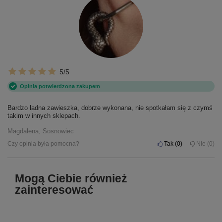
5/5
Opinia potwierdzona zakupem
Bardzo ładna zawieszka, dobrze wykonana, nie spotkałam się z czymś
takim w innych sklepach.
Magdalena, Sosnowiec
Czy opinia była pomocna?
Tak
0
Nie
0
Mogą Ciebie również
zainteresować