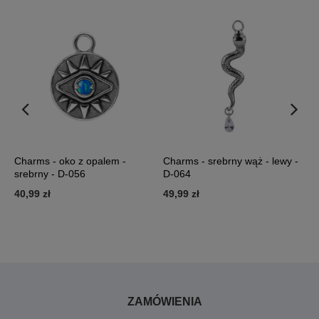
z
Charms - oko z opalem -
Charms - srebrny wąż - lewy -
C
srebrny - D-056
D-064
-
40,99 zł
49,99 zł
4
ZAMÓWIENIA