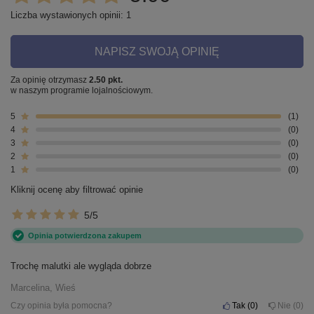
Liczba wystawionych opinii: 1
NAPISZ SWOJĄ OPINIĘ
Za opinię otrzymasz
2.50 pkt.
w naszym programie lojalnościowym.
5
1
4
0
3
0
2
0
1
0
Kliknij ocenę aby filtrować opinie
5/5
Opinia potwierdzona zakupem
Trochę malutki ale wygląda dobrze
Marcelina, Wieś
Czy opinia była pomocna?
Tak
0
Nie
0