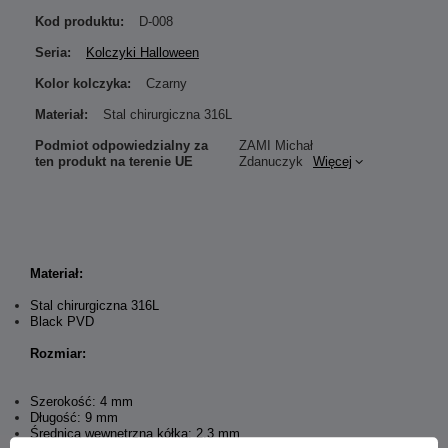
Kod produktu:
D-008
Seria:
Kolczyki Halloween
Kolor kolczyka:
Czarny
Materiał:
Stal chirurgiczna 316L
Podmiot odpowiedzialny za
ZAMI Michał
ten produkt na terenie UE
Zdanuczyk
Więcej
Materiał:
Stal chirurgiczna 316L
Black PVD
Rozmiar:
Szerokość: 4 mm
Długość: 9 mm
Średnica wewnętrzna kółka: 2,3 mm