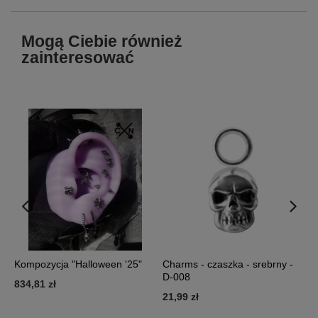
Mogą Ciebie również
zainteresować
Kompozycja "Halloween '25"
Charms - czaszka - srebrny -
K
D-008
K
834,81 zł
21,99 zł
7