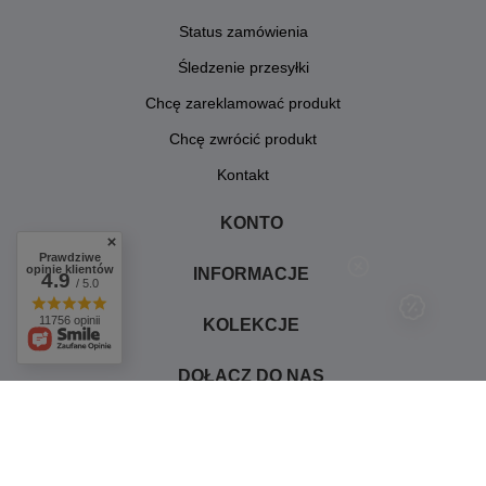
Status zamówienia
Śledzenie przesyłki
Chcę zareklamować produkt
Chcę zwrócić produkt
Kontakt
KONTO
Prawdziwe
opinie klientów
INFORMACJE
4.9
/ 5.0
11756 opinii
KOLEKCJE
DOŁĄCZ DO NAS