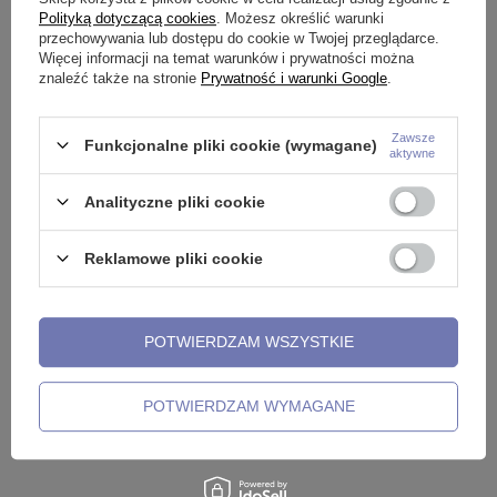
Polityką dotyczącą cookies
. Możesz określić warunki
Zobacz również
przechowywania lub dostępu do cookie w Twojej przeglądarce.
Więcej informacji na temat warunków i prywatności można
znaleźć także na stronie
Prywatność i warunki Google
.
Zawsze
Funkcjonalne pliki cookie (wymagane)
aktywne
Analityczne pliki cookie
Reklamowe pliki cookie
POTWIERDZAM WSZYSTKIE
ka
RETAINER - zatyczka do
Kolczyk z BioPlastu -
R
języka, ucha - RZ-001
RETAINER do języka -
-
przezroczysty - BP-016
POTWIERDZAM WYMAGANE
2,99 zł
2
5,99 zł