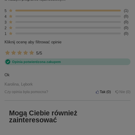
5
1
4
0
3
0
2
0
1
0
Kliknij ocenę aby filtrować opinie
5/5
Opinia potwierdzona zakupem
Ok
Karolina, Lębork
Czy opinia była pomocna?
Tak
0
Nie
0
Mogą Ciebie również
zainteresować