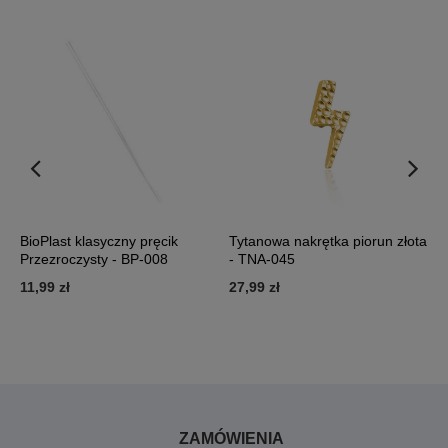
BioPlast klasyczny pręcik
Tytanowa nakrętka piorun złota
T
Przezroczysty - BP-008
- TNA-045
b
0
11,99 zł
27,99 zł
3
ZAMÓWIENIA