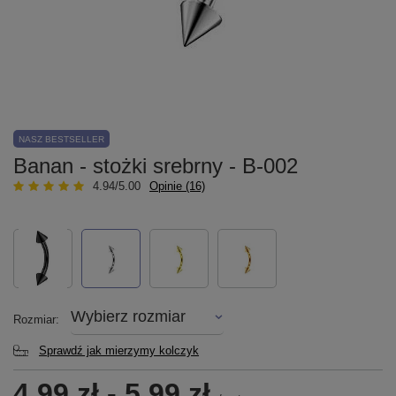
NASZ BESTSELLER
Banan - stożki srebrny - B-002
4.94/5.00
Opinie (16)
Wybierz rozmiar
Rozmiar
Sprawdź jak mierzymy kolczyk
4,99 zł
-
5,99 zł