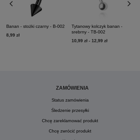
Banan - stożki czarny - B-002
Tytanowy kolczyk banan -
B
srebrny - TB-002
0
8,99 zł
10,99 zł
-
12,99 zł
4
ZAMÓWIENIA
Status zamówienia
Śledzenie przesyłki
Chcę zareklamować produkt
Chcę zwrócić produkt