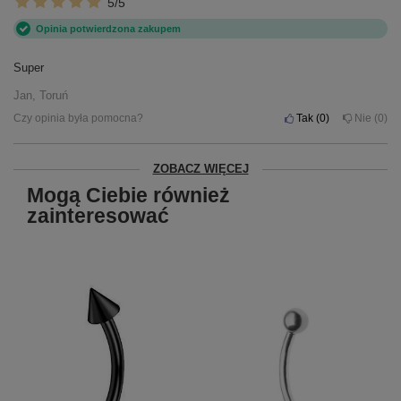
5/5
Opinia potwierdzona zakupem
Super
Jan, Toruń
Czy opinia była pomocna?
Tak
0
Nie
0
ZOBACZ WIĘCEJ
Mogą Ciebie również
zainteresować