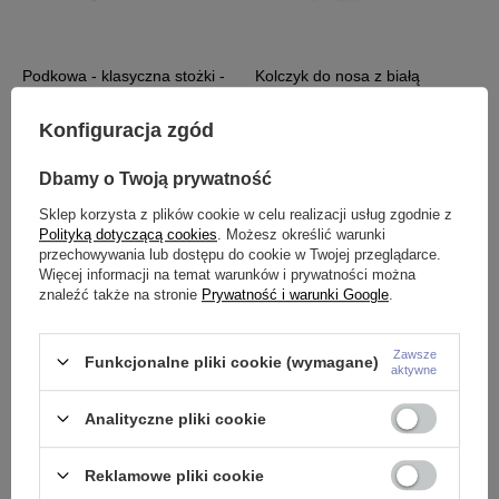
ą
Podkowa - klasyczna stożki -
Kolczyk do nosa z białą
K
P-002
cyrkonią - srebrny - NS-006
K
5,99 zł
-
6,99 zł
7,99 zł
1
Konfiguracja zgód
Dbamy o Twoją prywatność
Sklep korzysta z plików cookie w celu realizacji usług zgodnie z
Polityką dotyczącą cookies
. Możesz określić warunki
Potrzebujesz pomocy? Masz pytania?
przechowywania lub dostępu do cookie w Twojej przeglądarce.
Więcej informacji na temat warunków i prywatności można
Zadaj pytanie a my odpowiemy
znaleźć także na stronie
Prywatność i warunki Google
.
niezwłocznie, najciekawsze
ZADAJ PYTANIE
pytania i odpowiedzi publikując
dla innych.
Zawsze
Funkcjonalne pliki cookie (wymagane)
aktywne
Opinie o Banan - stożki srebrny - B-
Analityczne pliki cookie
002
Reklamowe pliki cookie