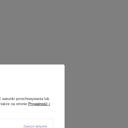
ć warunki przechowywania lub
 także na stronie
Prywatność i
Zawsze aktywne