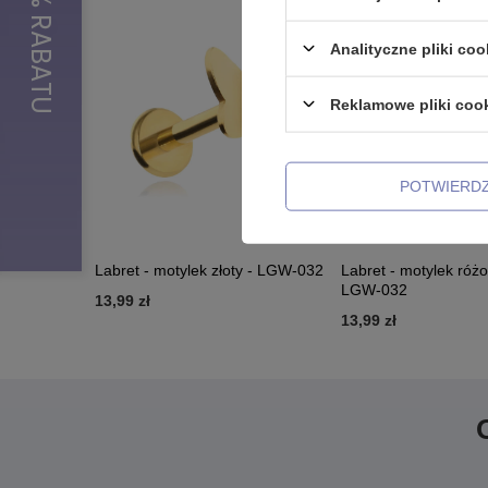
Analityczne pliki coo
Reklamowe pliki coo
POTWIERD
Labret - motylek złoty - LGW-032
Labret - motylek różo
LGW-032
13,99 zł
13,99 zł