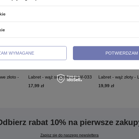
kie
kie
ZAM WYMAGANE
POTWIERDZAM 
we złoto -
Labret - wąż srebrny - LGW-033
Labret - wąż złoty 
17,99 zł
19,99 zł
Odbierz rabat 10% na pierwsze zakup
Zapisz się do naszego newslettera