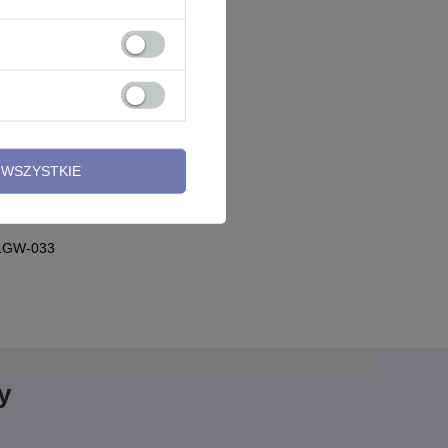
WSZYSTKIE
- LGW-033
y