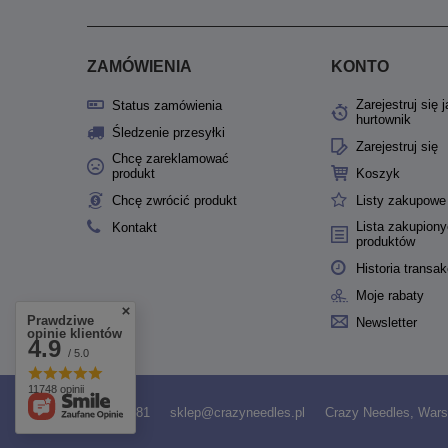
ZAMÓWIENIA
KONTO
Zarejestruj się 
Status zamówienia
hurtownik
Śledzenie przesyłki
Zarejestruj się
Chcę zareklamować
produkt
Koszyk
Chcę zwrócić produkt
Listy zakupowe
Lista zakupion
Kontakt
produktów
Historia transak
Moje rabaty
Prawdziwe
Newsletter
opinie klientów
4.9
/ 5.0
11748 opinii
531958481
sklep@crazyneedles.pl
Crazy Needles
,
Wars