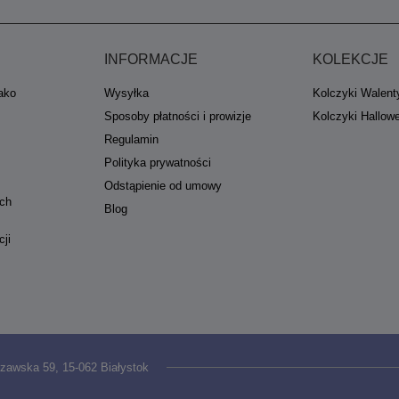
INFORMACJE
KOLEKCJE
jako
Wysyłka
Kolczyki Walent
Sposoby płatności i prowizje
Kolczyki Hallow
Regulamin
Polityka prywatności
Odstąpienie od umowy
ych
Blog
cji
zawska 59
,
15-062
Białystok