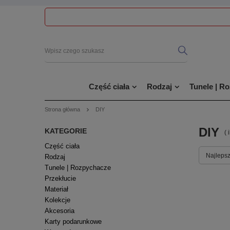
Część ciała
Rodzaj
Tunele | R
Strona główna
DIY
DIY
KATEGORIE
( 
Część ciała
Najlepsz
Rodzaj
Tunele | Rozpychacze
Przekłucie
Materiał
Kolekcje
Akcesoria
Karty podarunkowe