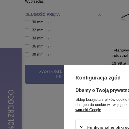
Wyprzedaż
DŁUGOŚĆ PRĘTA
30 mm
2
32 mm
2
34 mm
2
36 mm
2
Tytanowy 
38 mm
2
industria
19,99 zł
ZASTOSUJ WYBRANE
FILTRY
Konfiguracja zgód
Dbamy o Twoją prywatn
Sklep korzysta z plików cookie 
dostępu do cookie w Twojej prz
warunki Google
.
Funkcjonalne pliki 