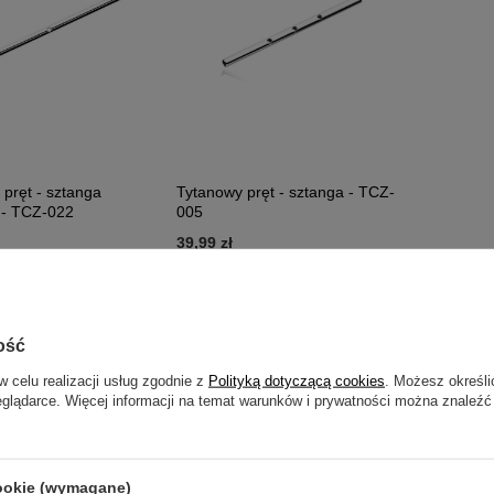
pręt - sztanga
Tytanowy pręt - sztanga - TCZ-
l - TCZ-022
005
39,99 zł
ość
Polecamy
w celu realizacji usług zgodnie z
Polityką dotyczącą cookies
. Możesz określi
eglądarce. Więcej informacji na temat warunków i prywatności można znaleźć
cookie (wymagane)