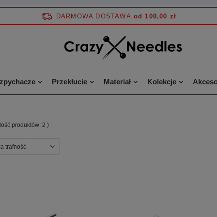
DARMOWA DOSTAWA
od 100,00 zł
ozpychacze
Przekłucie
Materiał
Kolekcje
Akceso
ilość produktów:
2
)
a trafność