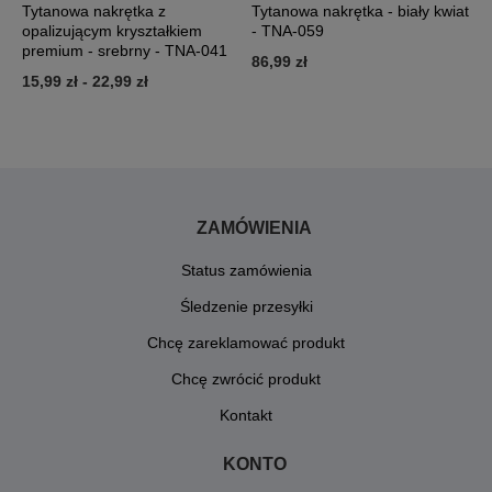
I
Tytanowa nakrętka z
Tytanowa nakrętka - biały kwiat
T
A-
opalizującym kryształkiem
- TNA-059
c
premium - srebrny - TNA-041
86,99 zł
9
15,99 zł
-
22,99 zł
ZAMÓWIENIA
Status zamówienia
Śledzenie przesyłki
Chcę zareklamować produkt
Chcę zwrócić produkt
Kontakt
KONTO