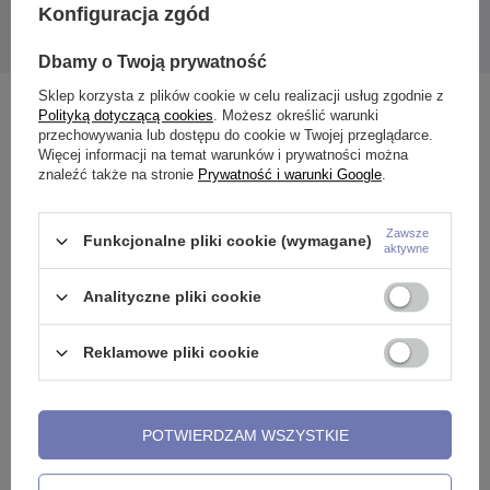
Konfiguracja zgód
Podana cena dotyczy 1 sztuki.
Dbamy o Twoją prywatność
Sklep korzysta z plików cookie w celu realizacji usług zgodnie z
Zobacz również
Polityką dotyczącą cookies
. Możesz określić warunki
przechowywania lub dostępu do cookie w Twojej przeglądarce.
Więcej informacji na temat warunków i prywatności można
znaleźć także na stronie
Prywatność i warunki Google
.
Zawsze
Funkcjonalne pliki cookie (wymagane)
aktywne
Analityczne pliki cookie
Reklamowe pliki cookie
POTWIERDZAM WSZYSTKIE
Rozpychacz taper do uszu -
Spirala do uszu - niebieska
T
gwiazdki - czerwony - RT13
diamenty - RS35
g
T
3,99 zł
-
5,99 zł
2,99 zł
-
4,99 zł