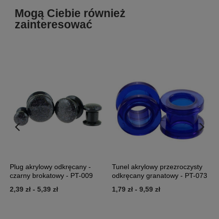
Mogą Ciebie również
zainteresować
at
Plug akrylowy odkręcany -
Tunel akrylowy przezroczysty
T
czarny brokatowy - PT-009
odkręcany granatowy - PT-073
o
2,39 zł
-
5,39 zł
1,79 zł
-
9,59 zł
1