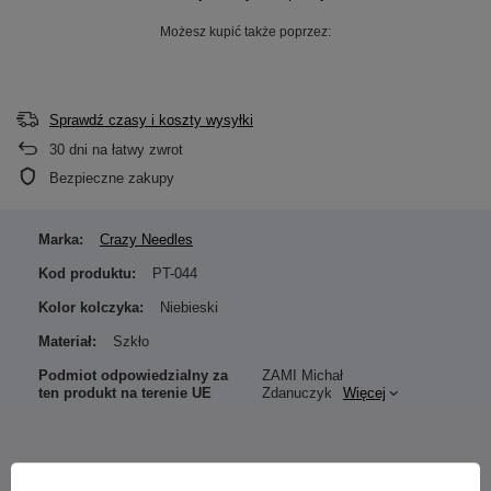
Możesz kupić także poprzez:
Sprawdź czasy i koszty wysyłki
30
dni na łatwy zwrot
Bezpieczne zakupy
Marka:
Crazy Needles
Kod produktu:
PT-044
Kolor kolczyka:
Niebieski
Materiał:
Szkło
Podmiot odpowiedzialny za
ZAMI Michał
ten produkt na terenie UE
Zdanuczyk
Więcej