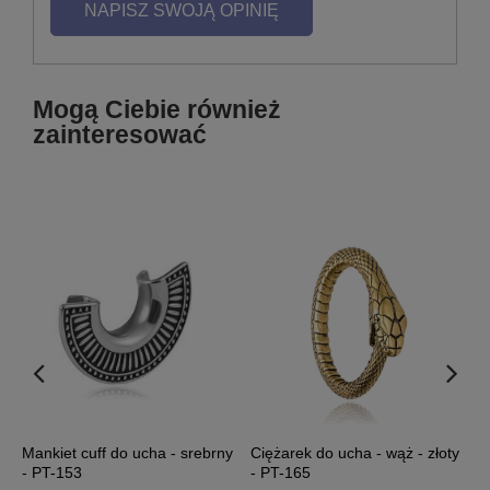
NAPISZ SWOJĄ OPINIĘ
Mogą Ciebie również
zainteresować
Mankiet cuff do ucha - srebrny
Ciężarek do ucha - wąż - złoty
C
-
- PT-153
- PT-165
c