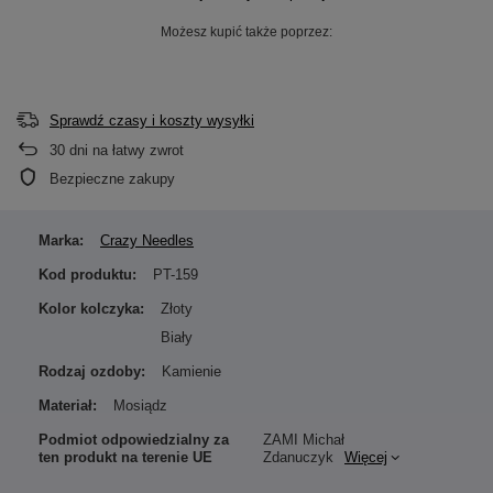
Możesz kupić także poprzez:
Sprawdź czasy i koszty wysyłki
30
dni na łatwy zwrot
Bezpieczne zakupy
Marka:
Crazy Needles
Kod produktu:
PT-159
Kolor kolczyka:
Złoty
Biały
Rodzaj ozdoby:
Kamienie
Materiał:
Mosiądz
Podmiot odpowiedzialny za
ZAMI Michał
ten produkt na terenie UE
Zdanuczyk
Więcej