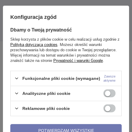
Konfiguracja zgód
całkowita długość kolczyka: około 74 mm
Przywieszka może się różnić od wiecznej na zdjęciu ze względu
na różną budowę kamieni.
Dbamy o Twoją prywatność
Podana cena dotyczy 1 sztuki.
Sklep korzysta z plików cookie w celu realizacji usług zgodnie z
Polityką dotyczącą cookies
. Możesz określić warunki
przechowywania lub dostępu do cookie w Twojej przeglądarce.
Zobacz również
Więcej informacji na temat warunków i prywatności można
znaleźć także na stronie
Prywatność i warunki Google
.
Zawsze
Funkcjonalne pliki cookie (wymagane)
aktywne
Analityczne pliki cookie
Reklamowe pliki cookie
POTWIERDZAM WSZYSTKIE