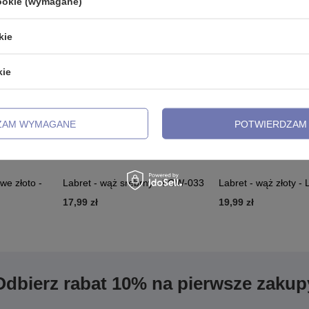
cookie (wymagane)
kie
kie
ZAM WYMAGANE
POTWIERDZAM 
we złoto -
Labret - wąż srebrny - LGW-033
Labret - wąż złoty 
17,99 zł
19,99 zł
Odbierz rabat 10% na pierwsze zakup