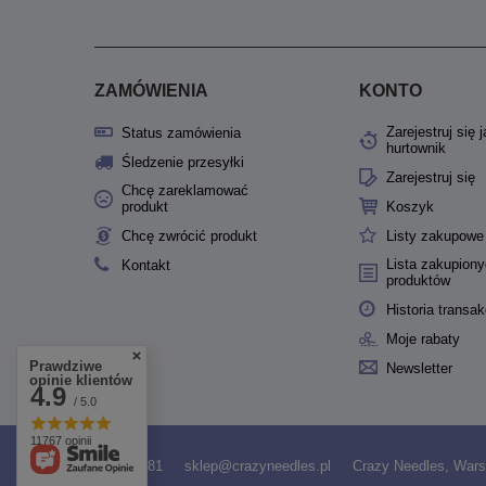
ZAMÓWIENIA
KONTO
Zarejestruj się 
Status zamówienia
hurtownik
Śledzenie przesyłki
Zarejestruj się
Chcę zareklamować
produkt
Koszyk
Chcę zwrócić produkt
Listy zakupowe
Lista zakupion
Kontakt
produktów
Historia transak
Moje rabaty
Prawdziwe
Newsletter
opinie klientów
4.9
/ 5.0
11767 opinii
531958481
sklep@crazyneedles.pl
Crazy Needles
,
Wars