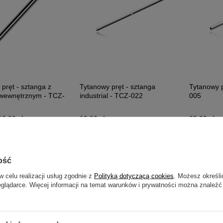
pręt - sztanga z
Tytanowy pręt - sztanga
Tytanowy p
wewnętrznym - TCZ-
industrial - TCZ-022
005
13,99 zł
19,99 zł
39,99 zł
ość
w celu realizacji usług zgodnie z
Polityką dotyczącą cookies
. Możesz określi
Polecamy
eglądarce. Więcej informacji na temat warunków i prywatności można znaleźć