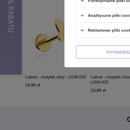
Funkcjonalne pliki 
Analityczne pliki coo
Reklamowe pliki coo
POTWIERD
Labret - motylek złoty - LGW-032
Labret - motylek różo
LGW-032
13,99 zł
13,99 zł