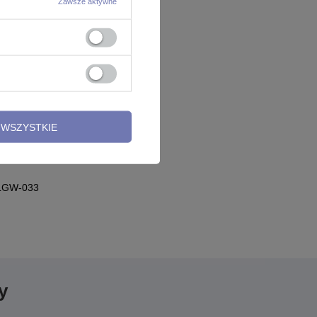
Zawsze aktywne
WSZYSTKIE
- LGW-033
y