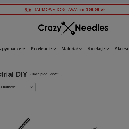
DARMOWA DOSTAWA
od 100,00 zł
ozpychacze
Przekłucie
Materiał
Kolekcje
Akceso
trial DIY
( ilość produktów:
3
)
a trafność