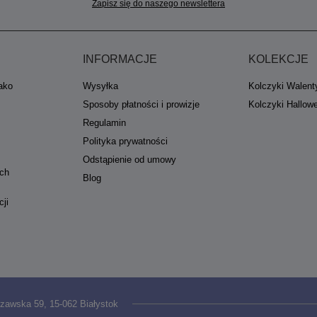
Zapisz się do naszego newslettera
INFORMACJE
KOLEKCJE
jako
Wysyłka
Kolczyki Walent
Sposoby płatności i prowizje
Kolczyki Hallow
Regulamin
Polityka prywatności
Odstąpienie od umowy
ych
Blog
cji
zawska 59
,
15-062
Białystok