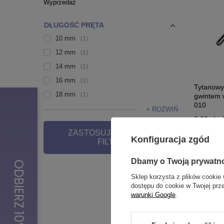
Wyprzedaż
DŁUGOŚĆ PRĘTA
10 mm
1
12 mm
1
14 mm
1
16 mm
1
Tytanowy 
18 mm
1
gwintem 
010
+ ROZWIŃ
9,99 zł
-
ZASTOSUJ WYBRANE
Konfiguracja zgód
FILTRY
Dbamy o Twoją prywatn
Sklep korzysta z plików cookie 
dostępu do cookie w Twojej prz
warunki Google
.