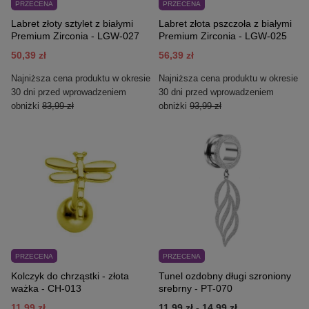
PRZECENA
PRZECENA
Labret złoty sztylet z białymi
Labret złota pszczoła z białymi
Premium Zirconia - LGW-027
Premium Zirconia - LGW-025
50,39 zł
56,39 zł
Najniższa cena produktu w okresie
Najniższa cena produktu w okresie
30 dni przed wprowadzeniem
30 dni przed wprowadzeniem
obniżki
83,99 zł
obniżki
93,99 zł
PRZECENA
PRZECENA
Kolczyk do chrząstki - złota
Tunel ozdobny długi szroniony
ważka - CH-013
srebrny - PT-070
11,99 zł
11,99 zł
-
14,99 zł