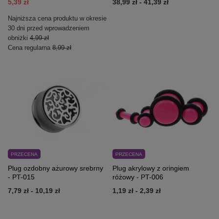
5,39 zł
38,99 zł
-
41,39 zł
Najniższa cena produktu w okresie
30 dni przed wprowadzeniem
obniżki
4,99 zł
Cena regularna
8,99 zł
PRZECENA
PRZECENA
Plug ozdobny ażurowy srebrny
Plug akrylowy z oringiem
- PT-015
różowy - PT-006
7,79 zł
-
10,19 zł
1,19 zł
-
2,39 zł