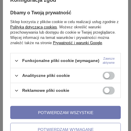
Dbamy o Twoją prywatność
Sklep korzysta z plików cookie w celu realizacji usług zgodnie z
Polityką dotyczącą cookies
. Możesz określić warunki
przechowywania lub dostępu do cookie w Twojej przeglądarce.
Więcej informacji na temat warunków i prywatności można
PRZECENA
PRZECENA
znaleźć także na stronie
Prywatność i warunki Google
.
Tunel akrylowy przezroczysty
Tunel akrylowy przezroczysty
odkręcany fioletowy - PT-073
odkręcany pomarańczowy - PT-
073
Zawsze
Funkcjonalne pliki cookie (wymagane)
aktywne
1,79 zł
-
9,59 zł
1,79 zł
-
9,59 zł
Analityczne pliki cookie
Reklamowe pliki cookie
POTWIERDZAM WSZYSTKIE
POTWIERDZAM WYMAGANE
PRZECENA
PRZECENA