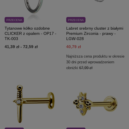
PRZECENA
PRZECENA
Tytanowe kółko ozdobne
Labret srebrny cluster z białymi
CLICKER z opalem - OP17 -
Premium Zirconia - prawy -
TK-003
LGW-028
41,39 zł
-
72,59 zł
40,79 zł
Najniższa cena produktu w okresie
30 dni przed wprowadzeniem
obniżki
67,99 zł