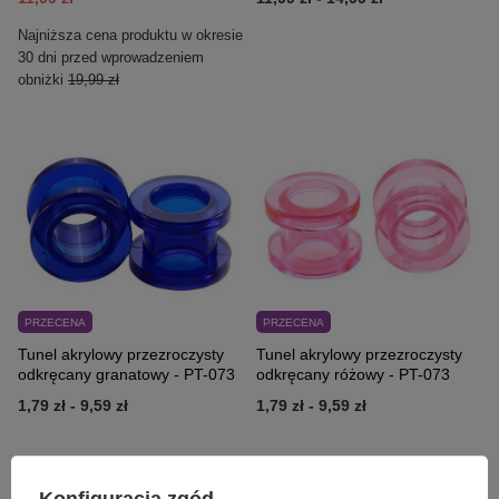
Najniższa cena produktu w okresie
30 dni przed wprowadzeniem
obniżki
19,99 zł
PRZECENA
PRZECENA
Tunel akrylowy przezroczysty
Tunel akrylowy przezroczysty
odkręcany granatowy - PT-073
odkręcany różowy - PT-073
1,79 zł
-
9,59 zł
1,79 zł
-
9,59 zł
Konfiguracja zgód